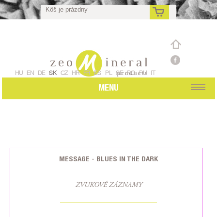
Kôš je prázdny
sk
HU
EN
DE
SK
CZ
HR
FR
ES
PL
SE
RO
RU
IT
MENU
MESSAGE - BLUES IN THE DARK
ZVUKOVÉ ZÁZNAMY