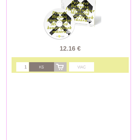
12.16 €
KS
VIAC