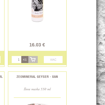
16.03 €
KS
VIAC
ML
ZEOMINERAL GEYSER - XAN
Ílova maska 550 ml