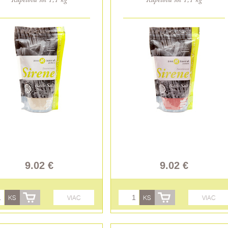
Kúpeľová soľ 1,1 kg
Kúpeľová soľ 1,1 kg
9.02 €
9.02 €
KS
VIAC
KS
VIAC