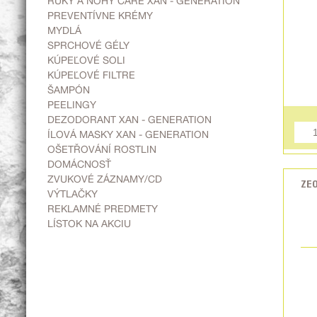
RUKY A NOHY CARE XAN - GENERATION
PREVENTÍVNE KRÉMY
MYDLÁ
SPRCHOVÉ GÉLY
KÚPEĽOVÉ SOLI
KÚPEĽOVÉ FILTRE
ŠAMPÓN
PEELINGY
DEZODORANT XAN - GENERATION
ÍLOVÁ MASKY XAN - GENERATION
OŠETŘOVÁNÍ ROSTLIN
DOMÁCNOSŤ
ZVUKOVÉ ZÁZNAMY/CD
ZEO
VÝTLAČKY
REKLAMNÉ PREDMETY
LÍSTOK NA AKCIU