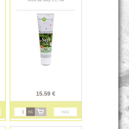
Krém na nohy 135 ml
15.59 €
KS
VIAC