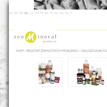
HU
EN
DE
SK
CZ
HR
FR
ES
PL
SE
RO
RU
IT
SHOP
/ REGISTER ZDRAVOTNÝCH PROBLÉMOV / OMLADZOVANIE PL