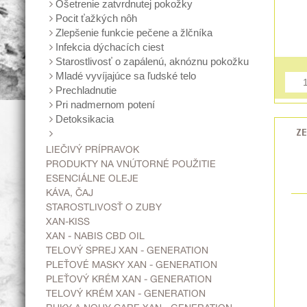
Ošetrenie zatvrdnutej pokožky
Pocit ťažkých nôh
Zlepšenie funkcie pečene a žlčníka
Infekcia dýchacích ciest
Starostlivosť o zapálenú, aknóznu pokožku
Mladé vyvíjajúce sa ľudské telo
Prechladnutie
Pri nadmernom potení
Detoksikacia
ZE
LIEČIVÝ PRÍPRAVOK
PRODUKTY NA VNÚTORNÉ POUŽITIE
ESENCIÁLNE OLEJE
KÁVA, ČAJ
STAROSTLIVOSŤ O ZUBY
XAN-KISS
XAN - NABIS CBD OIL
TELOVÝ SPREJ XAN - GENERATION
PLEŤOVÉ MASKY XAN - GENERATION
PLEŤOVÝ KRÉM XAN - GENERATION
TELOVÝ KRÉM XAN - GENERATION