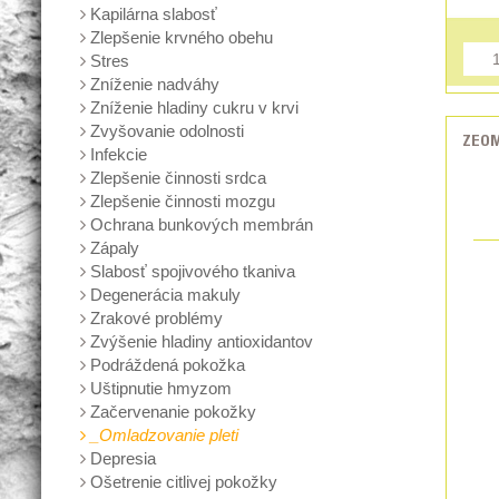
Kapilárna slabosť
Zlepšenie krvného obehu
Stres
Zníženie nadváhy
Zníženie hladiny cukru v krvi
Zvyšovanie odolnosti
ZEOM
Infekcie
Zlepšenie činnosti srdca
Zlepšenie činnosti mozgu
Ochrana bunkových membrán
Zápaly
Slabosť spojivového tkaniva
Degenerácia makuly
Zrakové problémy
Zvýšenie hladiny antioxidantov
Podráždená pokožka
Uštipnutie hmyzom
Začervenanie pokožky
_Omladzovanie pleti
Depresia
Ošetrenie citlivej pokožky