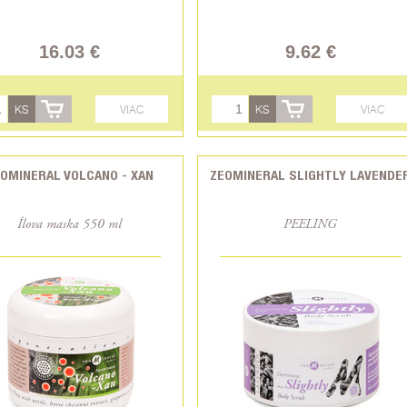
16.03 €
9.62 €
KS
VIAC
KS
VIAC
OMINERAL VOLCANO - XAN
ZEOMINERAL SLIGHTLY LAVENDE
Ílova maska 550 ml
PEELING