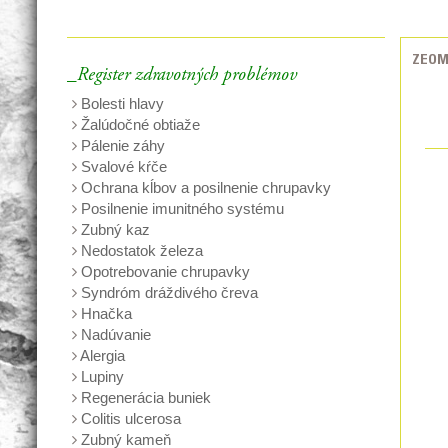
ZEOM
_Register zdravotných problémov
Bolesti hlavy
Žalúdočné obtiaže
Pálenie záhy
Svalové kŕče
Ochrana kĺbov a posilnenie chrupavky
Posilnenie imunitného systému
Zubný kaz
Nedostatok železa
Opotrebovanie chrupavky
Syndróm dráždivého čreva
Hnačka
Nadúvanie
Alergia
Lupiny
Regenerácia buniek
Colitis ulcerosa
Zubný kameň