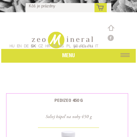
Kôš je prázdny
sk
HU
EN
DE
SK
CZ
HR
FR
ES
PL
SE
RO
RU
IT
MENU
PEDIZEO 450 G
Soľný kúpeľ na nohy 450 g