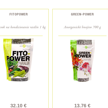
FITOPOWER
GREEN-POWER
vok na kondiciovanie rastlín 1 kg
Anorganické hnojivo 700 g
32.10 €
13.76 €