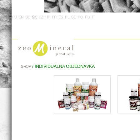
HU
EN
DE
SK
CZ
HR
FR
ES
PL
SE
RO
RU
IT
/ INDIVIDUÁLNA OBJEDNÁVKA
SHOP