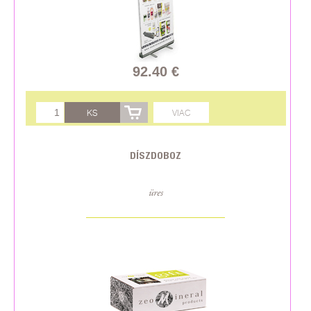
92.40 €
KS
VIAC
DÍSZDOBOZ
üres