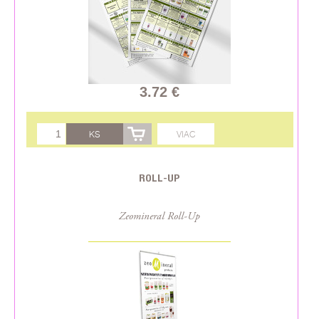
3.72 €
KS
VIAC
ROLL-UP
Zeomineral Roll-Up