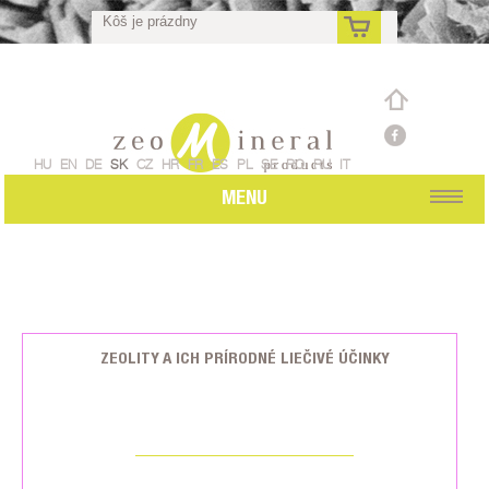
Kôš je prázdny
sk
HU
EN
DE
SK
CZ
HR
FR
ES
PL
SE
RO
RU
IT
MENU
ZEOLITY A ICH PRÍRODNÉ LIEČIVÉ ÚČINKY