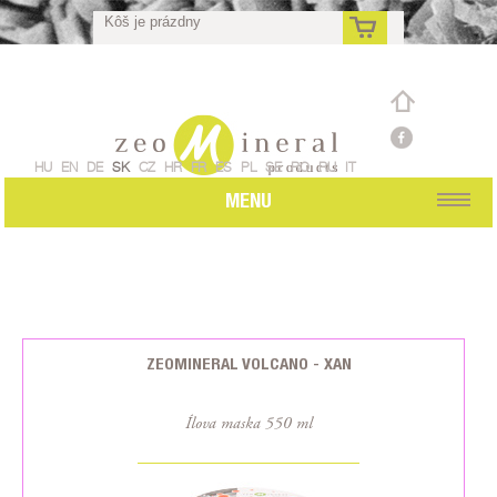
Kôš je prázdny
sk
HU
EN
DE
SK
CZ
HR
FR
ES
PL
SE
RO
RU
IT
MENU
ZEOMINERAL VOLCANO - XAN
Ílova maska 550 ml