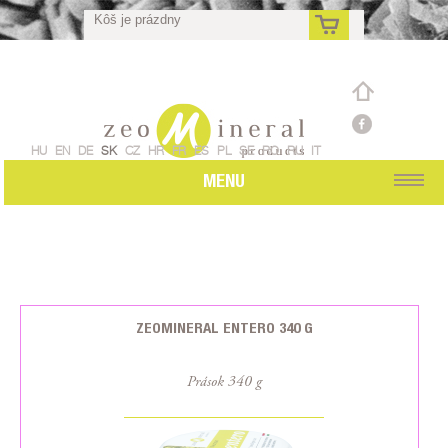
Kôš je prázdny
sk
HU
EN
DE
SK
CZ
HR
FR
ES
PL
SE
RO
RU
IT
MENU
ZEOMINERAL ENTERO 340 G
Prások 340 g